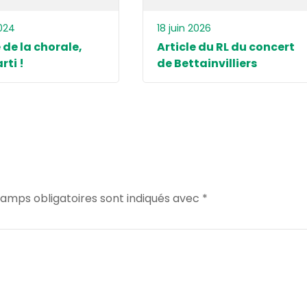
024
18 juin 2026
 de la chorale,
Article du RL du concert
rti !
de Bettainvilliers
amps obligatoires sont indiqués avec
*