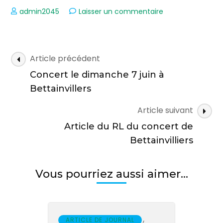
sur
admin2045
Laisser un commentaire
Article
RL
Navigation
Article précédent
des
Concert le dimanche 7 juin à
articles
Bettainvillers
Article suivant
Article du RL du concert de
Bettainvilliers
Vous pourriez aussi aimer...
,
ARTICLE DE JOURNAL