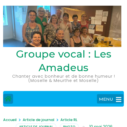
Aller
au
contenu
(Pressez
Entrée)
Groupe vocal : Les
Amadeus
Chanter avec bonheur et de bonne humeur !
(Moselle & Meurthe et Moselle)
MENU
>
>
Accueil
Article de journal
Article RL
10 mai 2026
ARTICLE DE JOURNAL
,
PHOTO